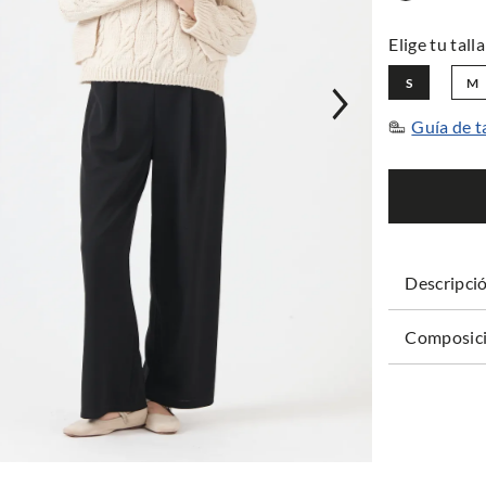
S
M
Guía de t
Descripci
Composici