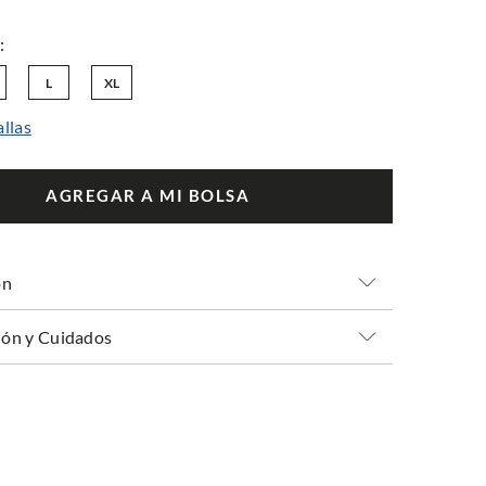
L
XL
allas
AGREGAR A MI BOLSA
ón
ón y Cuidados