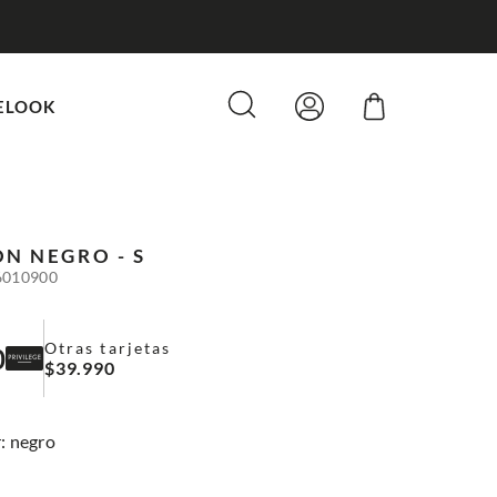
ELOOK
ON
NEGRO - S
6010900
Otras tarjetas
0
$
39
.
990
:
negro