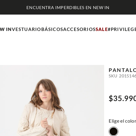
W IN
VESTUARIO
BÁSICOS
ACCESORIOS
SALE
#PRIVILEG
PANTAL
SKU
201514
$
35
.
99