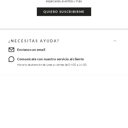
Sé la primera en conocer nuestros nuevos productos, ofertas
especiales, eventos y más.
QUIERO SUSCRIBIRME
¿NECESITAS AYUDA?
Envíanos un email
Comunícate con nuestro servicio al cliente
Horario de atención de lunes a viernes de 09:00 a 16:00
TRABAJA CON NOSOTROS
INFORMACIÓN