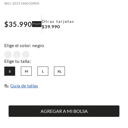
SKU
2015146010900
Otras tarjetas
$
35
.
990
$
39
.
990
:
negro
S
M
L
XL
Guía de tallas
AGREGAR A MI BOLSA