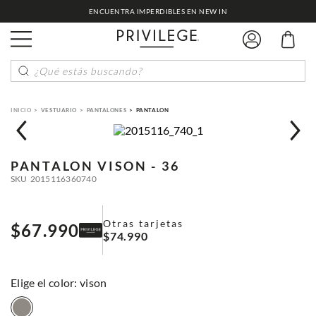
ENCUENTRA IMPERDIBLES EN NEW IN
¿Qué estás buscando?
VESTUARIO
PANTALONES
PANTALON
PANTALON
VISON - 36
SKU
2015116360740
Otras tarjetas
$
67
.
990
$
74
.
990
:
vison