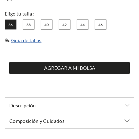
36
38
40
42
44
46
Guía de tallas
AGREGAR A MI BOLSA
Descripción
Composición y Cuidados