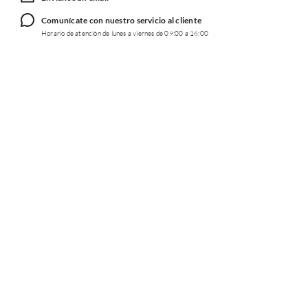
Comunícate con nuestro servicio al cliente
Horario de atención de lunes a viernes de 09:00 a 16:00
TRABAJA CON NOSOTROS
INFORMACIÓN
REDES SOCIALES