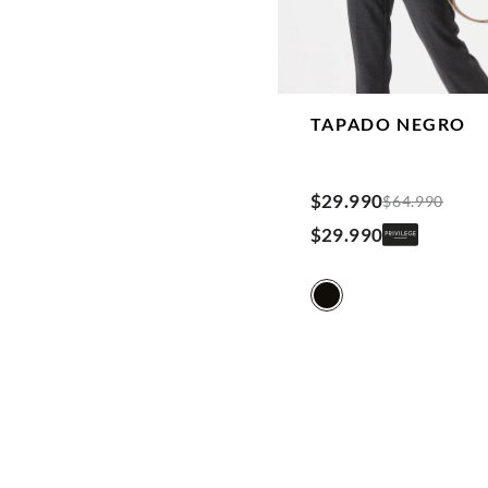
TAPADO
NEGRO
$
29
.
990
$
64
.
990
$
29
.
990