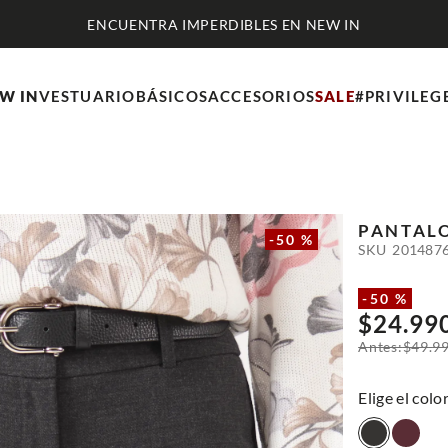
ENCUENTRA IMPERDIBLES EN NEW IN
W IN
VESTUARIO
BÁSICOS
ACCESORIOS
SALE
#PRIVILEG
PANTAL
-
50 %
SKU
201487
-
50 %
$
24
.
99
$
49
.
9