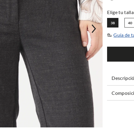
38
40
Guía de t
Descripci
Composici