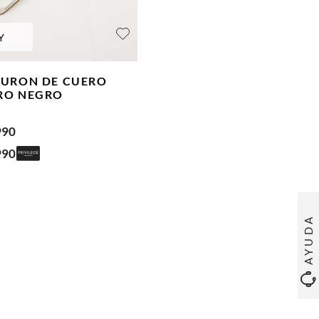
Y
TURON DE CUERO
RO
NEGRO
990
990
AYUDA