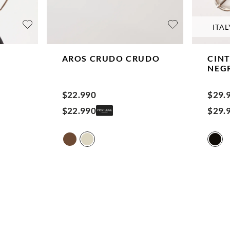
ITAL
AROS CRUDO
CRUDO
CIN
NEG
$
22
.
990
$
29
.
$
22
.
990
$
29
.