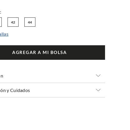
42
44
allas
AGREGAR A MI BOLSA
ón
ón y Cuidados