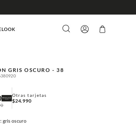
ELOOK
ON
GRIS OSCURO - 38
6380920
Otras tarjetas
0
$
24
.
990
90
:
gris oscuro