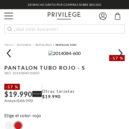
DESPACHO GRATIS POR COMPRAS SOBRE $80.000
¿Qué estás buscando?
VESTUARIO
PANTALONES
PANTALON TUBO
-
57 %
PANTALON TUBO
ROJO - S
SKU
2014084010600
-
57 %
Otras tarjetas
$
19
.
990
$
19
.
990
$
46
.
990
:
rojo