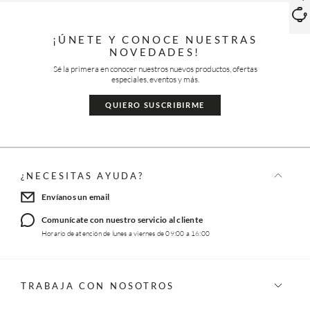
¡ÚNETE Y CONOCE NUESTRAS
NOVEDADES!
Sé la primera en conocer nuestros nuevos productos, ofertas
especiales, eventos y más.
QUIERO SUSCRIBIRME
¿NECESITAS AYUDA?
Envíanos un email
Comunícate con nuestro servicio al cliente
Horario de atención de lunes a viernes de 09:00 a 16:00
TRABAJA CON NOSOTROS