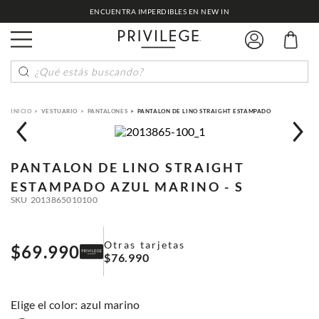
ENCUENTRA IMPERDIBLES EN NEW IN
¿Qué estás buscando?
VESTUARIO
PANTALONES
PANTALON DE LINO STRAIGHT ESTAMPADO
PANTALON DE LINO STRAIGHT
ESTAMPADO
AZUL MARINO - S
SKU
2013865010100
Otras tarjetas
$
69
.
990
$
76
.
990
:
azul marino