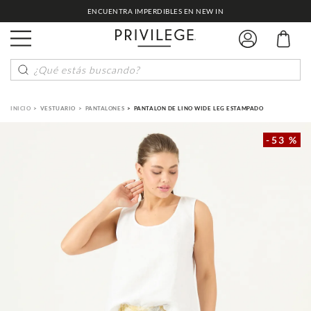
ENCUENTRA IMPERDIBLES EN NEW IN
¿Qué estás buscando?
VESTUARIO
PANTALONES
PANTALON DE LINO WIDE LEG ESTAMPADO
-
53 %