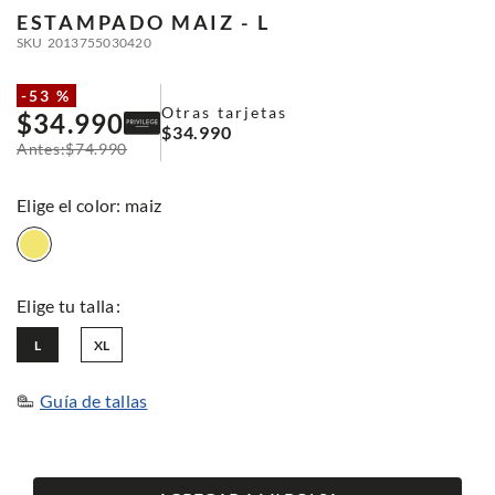
ESTAMPADO
MAIZ - L
SKU
2013755030420
-
53 %
Otras tarjetas
$
34
.
990
$
34
.
990
$
74
.
990
:
maiz
L
XL
Guía de tallas