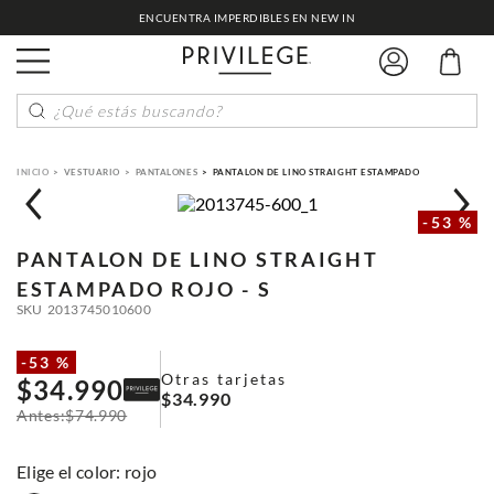
ENCUENTRA IMPERDIBLES EN NEW IN
¿Qué estás buscando?
VESTUARIO
PANTALONES
PANTALON DE LINO STRAIGHT ESTAMPADO
-
53 %
PANTALON DE LINO STRAIGHT
ESTAMPADO
ROJO - S
SKU
2013745010600
-
53 %
Otras tarjetas
$
34
.
990
$
34
.
990
$
74
.
990
:
rojo