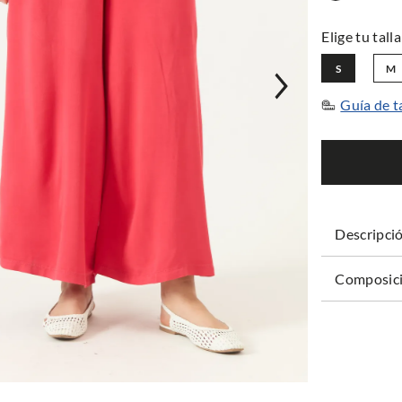
S
M
Guía de t
Descripci
Composici