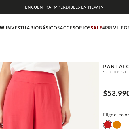
W IN
VESTUARIO
BÁSICOS
ACCESORIOS
SALE
#PRIVILEG
PANTALO
SKU
201370
$
53
.
99