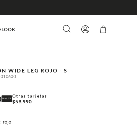
ELOOK
N WIDE LEG
ROJO - S
5010600
Otras tarjetas
0
$
59
.
990
:
rojo