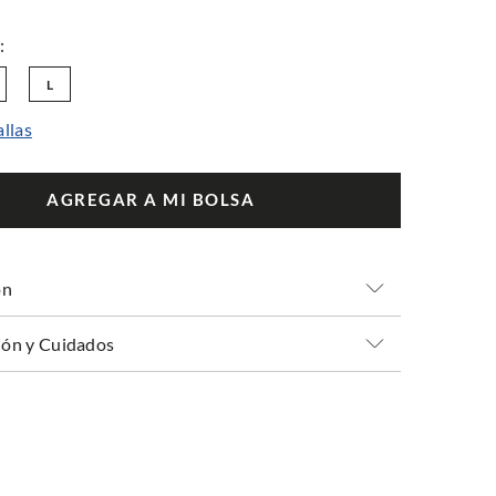
L
allas
AGREGAR A MI BOLSA
ón
ón y Cuidados