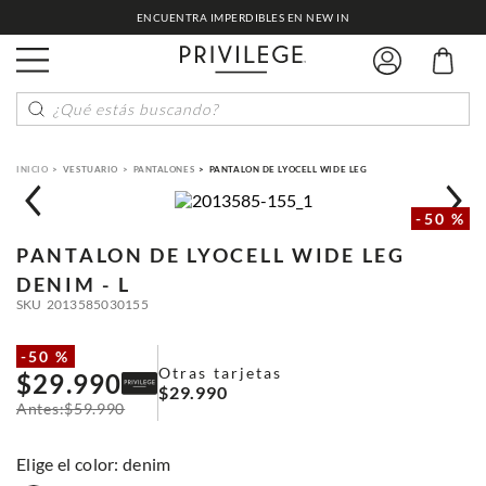
ENCUENTRA IMPERDIBLES EN NEW IN
¿Qué estás buscando?
VESTUARIO
PANTALONES
PANTALON DE LYOCELL WIDE LEG
-
50 %
PANTALON DE LYOCELL WIDE LEG
DENIM - L
SKU
2013585030155
-
50 %
Otras tarjetas
$
29
.
990
$
29
.
990
$
59
.
990
:
denim