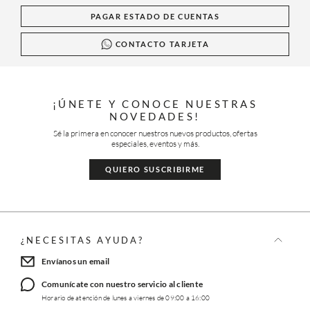
PAGAR ESTADO DE CUENTAS
CONTACTO TARJETA
¡ÚNETE Y CONOCE NUESTRAS
NOVEDADES!
Sé la primera en conocer nuestros nuevos productos, ofertas
especiales, eventos y más.
QUIERO SUSCRIBIRME
¿NECESITAS AYUDA?
Envíanos un email
Comunícate con nuestro servicio al cliente
Horario de atención de lunes a viernes de 09:00 a 16:00