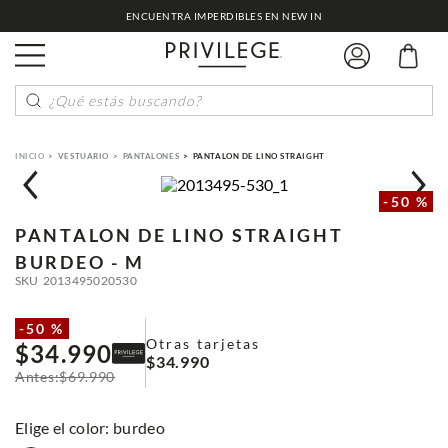
ENCUENTRA IMPERDIBLES EN NEW IN
¿Qué estás buscando?
VESTUARIO
PANTALONES
PANTALON DE LINO STRAIGHT
-
50 %
PANTALON DE LINO STRAIGHT
BURDEO - M
SKU
2013495020530
-
50 %
Otras tarjetas
$
34
.
990
$
34
.
990
$
69
.
990
:
burdeo