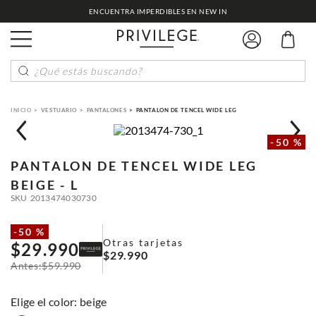
ENCUENTRA IMPERDIBLES EN NEW IN
¿Qué estás buscando?
VESTUARIO
PANTALONES
PANTALON DE TENCEL WIDE LEG
-
50 %
PANTALON DE TENCEL WIDE LEG
BEIGE - L
SKU
2013474030730
-
50 %
Otras tarjetas
$
29
.
990
$
29
.
990
$
59
.
990
:
beige