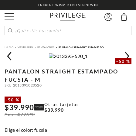
ENCUENTRA IMPERDIBLES EN NEW IN
¿Qué estás buscando?
VESTUARIO
PANTALONES
PANTALON STRAIGHT ESTAMPADO
-
50 %
PANTALON STRAIGHT ESTAMPADO
FUCSIA - M
SKU
2013395020520
-
50 %
Otras tarjetas
$
39
.
990
$
39
.
990
$
79
.
990
:
fucsia