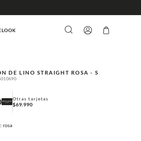
ELOOK
N DE LINO STRAIGHT
ROSA - S
5010690
Otras tarjetas
0
$
69
.
990
:
rosa