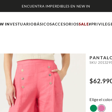
ENCUENTRA IMPERDIBLES EN NEW IN
W IN
VESTUARIO
BÁSICOS
ACCESORIOS
SALE
#PRIVILEG
PANTALO
SKU
201329
$
62
.
99