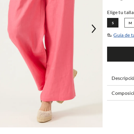
S
M
Guía de t
Descripci
Composici