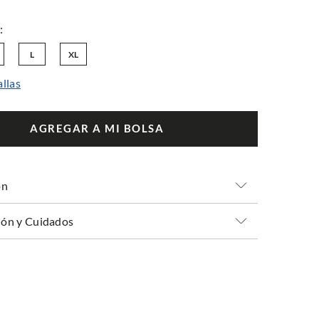
L
XL
allas
AGREGAR A MI BOLSA
ón
ón y Cuidados