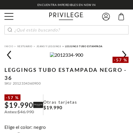
ENCUENTRA IMPERDIBLES EN NEW IN
¿Qué estás buscando?
VESTUARIO
JEANS Y LEGGINGS
LEGGINGS TUBO ESTAMPADA
-
57 %
LEGGINGS TUBO ESTAMPADA
NEGRO -
36
SKU
2012334360900
-
57 %
Otras tarjetas
$
19
.
990
$
19
.
990
$
46
.
990
:
negro