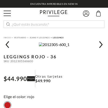
ENCUENTRA IMPERDIBLES EN NEW IN
¿Qué estás buscando?
VESTUARIO
JEANS Y LEGGINGS
LEGGINGS
LEGGINGS
ROJO - 36
SKU
2012305360600
Otras tarjetas
$
44
.
990
$
49
.
990
:
rojo