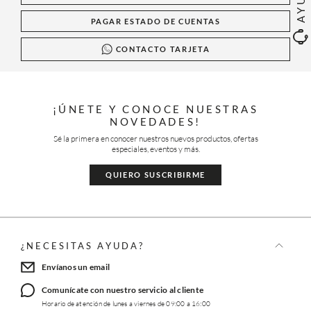
PAGAR ESTADO DE CUENTAS
CONTACTO TARJETA
¡ÚNETE Y CONOCE NUESTRAS
NOVEDADES!
Sé la primera en conocer nuestros nuevos productos, ofertas
especiales, eventos y más.
QUIERO SUSCRIBIRME
¿NECESITAS AYUDA?
Envíanos un email
Comunícate con nuestro servicio al cliente
Horario de atención de lunes a viernes de 09:00 a 16:00