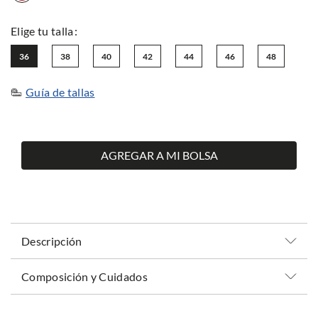
36
38
40
42
44
46
48
Guía de tallas
AGREGAR A MI BOLSA
Descripción
Composición y Cuidados