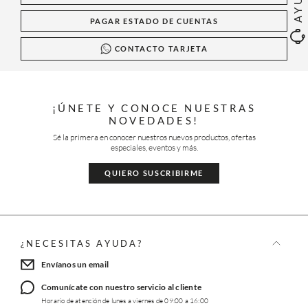
PAGAR ESTADO DE CUENTAS
CONTACTO TARJETA
¡ÚNETE Y CONOCE NUESTRAS
NOVEDADES!
Sé la primera en conocer nuestros nuevos productos, ofertas
especiales, eventos y más.
QUIERO SUSCRIBIRME
¿NECESITAS AYUDA?
Envíanos un email
Comunícate con nuestro servicio al cliente
Horario de atención de lunes a viernes de 09:00 a 16:00