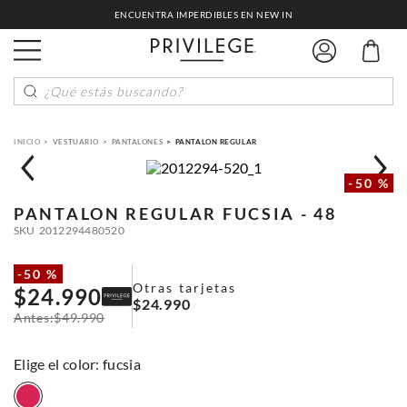
ENCUENTRA IMPERDIBLES EN NEW IN
¿Qué estás buscando?
VESTUARIO
PANTALONES
PANTALON REGULAR
-
50 %
PANTALON REGULAR
FUCSIA - 48
SKU
2012294480520
-
50 %
Otras tarjetas
$
24
.
990
$
24
.
990
$
49
.
990
:
fucsia