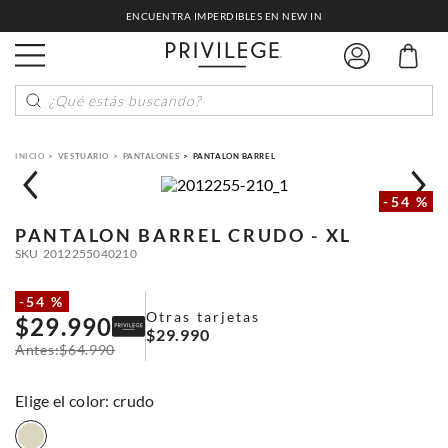
ENCUENTRA IMPERDIBLES EN NEW IN
¿Qué estás buscando?
VESTUARIO
PANTALONES
PANTALON BARREL
-
54 %
PANTALON BARREL
CRUDO - XL
SKU
2012255040210
-
54 %
Otras tarjetas
$
29
.
990
$
29
.
990
$
64
.
990
:
crudo