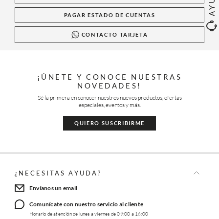
PAGAR ESTADO DE CUENTAS
CONTACTO TARJETA
¡ÚNETE Y CONOCE NUESTRAS
NOVEDADES!
Sé la primera en conocer nuestros nuevos productos, ofertas
especiales, eventos y más.
QUIERO SUSCRIBIRME
¿NECESITAS AYUDA?
Envíanos un email
Comunícate con nuestro servicio al cliente
Horario de atención de lunes a viernes de 09:00 a 16:00