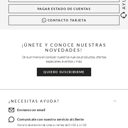
PAGAR ESTADO DE CUENTAS
CONTACTO TARJETA
¡ÚNETE Y CONOCE NUESTRAS
NOVEDADES!
Sé la primera en conocer nuestros nuevos productos, ofertas
especiales, eventos y más.
QUIERO SUSCRIBIRME
¿NECESITAS AYUDA?
Envíanos un email
Comunícate con nuestro servicio al cliente
Horario de atención de lunes a viernes de 09:00 a 16:00