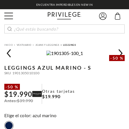
ENCUENTRA IMPERDIBLES EN NEW IN
¿Qué estás buscando?
VESTUARIO
JEANS Y LEGGINGS
LEGGINGS
-
50 %
LEGGINGS
AZUL MARINO - S
SKU
1901305010100
-
50 %
Otras tarjetas
$
19
.
990
$
19
.
990
$
39
.
990
:
azul marino