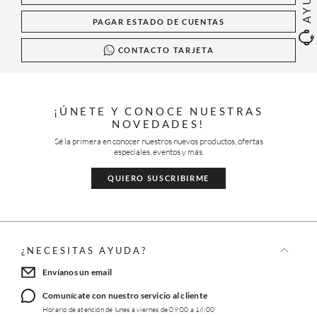
PAGAR ESTADO DE CUENTAS
CONTACTO TARJETA
¡ÚNETE Y CONOCE NUESTRAS
NOVEDADES!
Sé la primera en conocer nuestros nuevos productos, ofertas
especiales, eventos y más.
QUIERO SUSCRIBIRME
¿NECESITAS AYUDA?
Envíanos un email
Comunícate con nuestro servicio al cliente
Horario de atención de lunes a viernes de 09:00 a 16:00