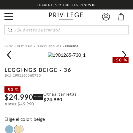
ENCUENTRA IMPERDIBLES EN NEW IN
¿Qué estás buscando?
VESTUARIO
JEANS Y LEGGINGS
LEGGINGS
-
50 %
LEGGINGS
BEIGE - 36
SKU
1901265360730
-
50 %
Otras tarjetas
$
24
.
990
$
24
.
990
$
49
.
990
:
beige