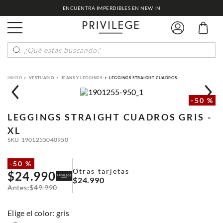
ENCUENTRA IMPERDIBLES EN NEW IN
¿Qué estás buscando?
VESTUARIO
JEANS Y LEGGINGS
LEGGINGS STRAIGHT CUADROS
-
50 %
LEGGINGS STRAIGHT CUADROS
GRIS -
XL
SKU
1901255040950
-
50 %
Otras tarjetas
$
24
.
990
$
24
.
990
$
49
.
990
:
gris