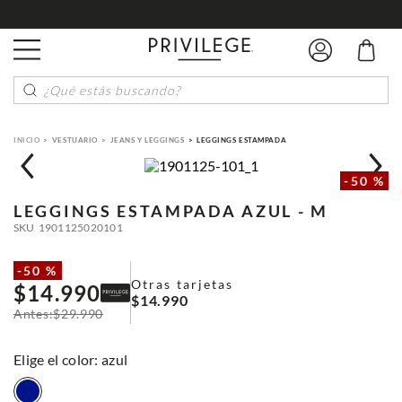
¿Qué estás buscando?
VESTUARIO
JEANS Y LEGGINGS
LEGGINGS ESTAMPADA
-
50 %
LEGGINGS ESTAMPADA
AZUL - M
SKU
1901125020101
-
50 %
Otras tarjetas
$
14
.
990
$
14
.
990
$
29
.
990
:
azul