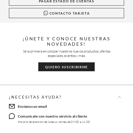
PAGAR ESTADO DE CUENTAS
CONTACTO TARJETA
¡ÚNETE Y CONOCE NUESTRAS
NOVEDADES!
Sé la primera en conocer nuestros nuevos productos, ofertas
especiales, eventos y más.
QUIERO SUSCRIBIRME
¿NECESITAS AYUDA?
Envíanos un email
Comunícate con nuestro servicio al cliente
Horario de atención de lunes a viernes de 09:00 a 16:00