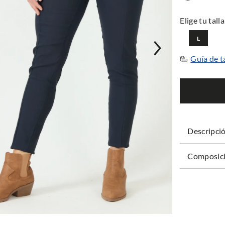
L
Guía de t
Descripci
Composici