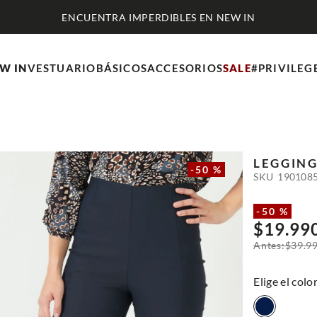
W IN
VESTUARIO
BÁSICOS
ACCESORIOS
SALE
#PRIVILEG
LEGGING
-
50 %
SKU
190108
-
50 %
$
19
.
99
$
39
.
9