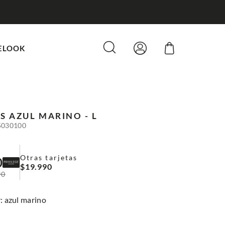
ELOOK
S
AZUL MARINO - L
5030100
Otras tarjetas
0
$
19
.
990
90
:
azul marino