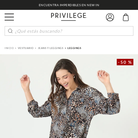
ENCUENTRA IMPERDIBLES EN NEW IN
¿Qué estás buscando?
VESTUARIO
JEANS Y LEGGINGS
LEGGINGS
-
50 %