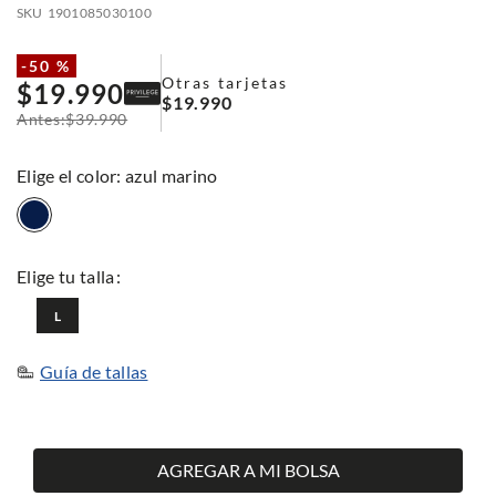
SKU
1901085030100
-
50 %
Otras tarjetas
$
19
.
990
$
19
.
990
$
39
.
990
:
azul marino
L
Guía de tallas
AGREGAR A MI BOLSA