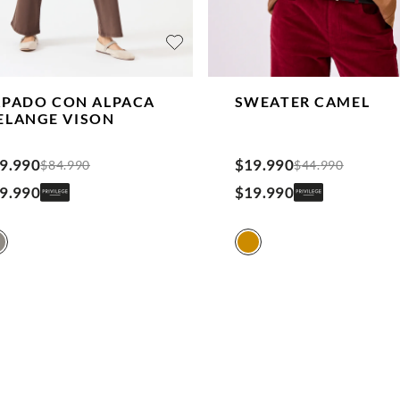
APADO CON ALPACA
SWEATER
CAMEL
ELANGE
VISON
9
.
990
$
19
.
990
$
84
.
990
$
44
.
990
9
.
990
$
19
.
990