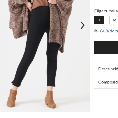
S
M
Guía de t
Descripci
Composici