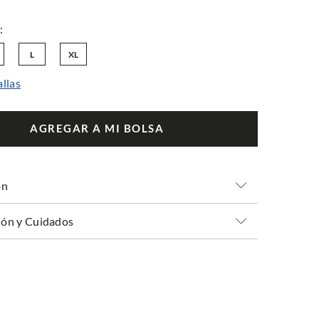
L
XL
allas
AGREGAR A MI BOLSA
ón
ón y Cuidados