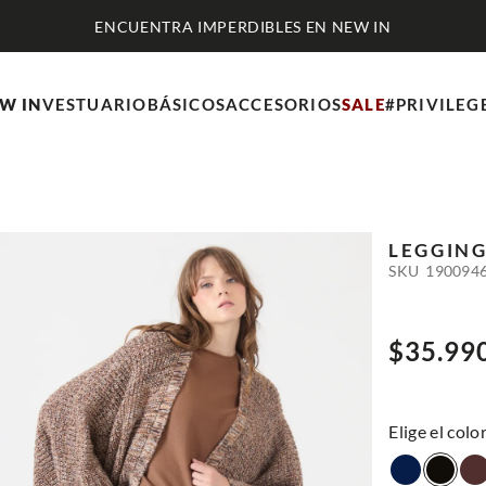
ENCUENTRA IMPERDIBLES EN NEW IN
W IN
VESTUARIO
BÁSICOS
ACCESORIOS
SALE
#PRIVILEG
LEGGING
SKU
190094
$
35
.
99