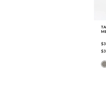
T
M
$
3
$
3