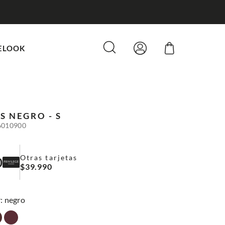
ELOOK
S
NEGRO - S
6010900
Otras tarjetas
0
$
39
.
990
:
negro