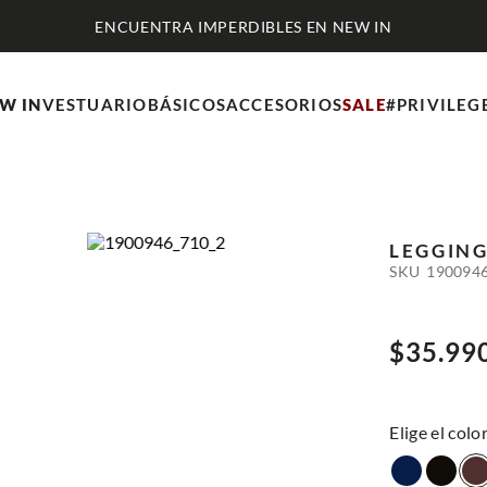
ENCUENTRA IMPERDIBLES EN NEW IN
W IN
VESTUARIO
BÁSICOS
ACCESORIOS
SALE
#PRIVILEG
LEGGING
SKU
190094
$
35
.
99