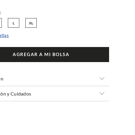
L
XL
allas
AGREGAR A MI BOLSA
ón
ón y Cuidados