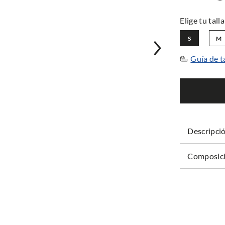
S
M
Guía de t
Descripci
Composici