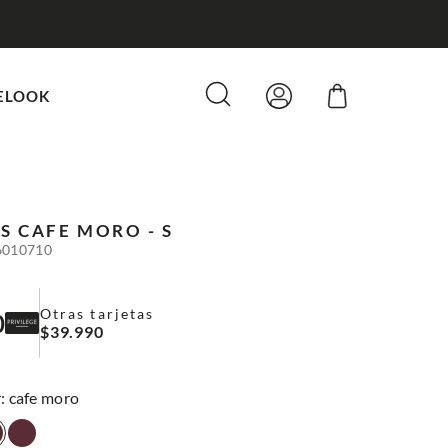
ELOOK
S
CAFE MORO - S
6010710
Otras tarjetas
0
$
39
.
990
:
cafe moro