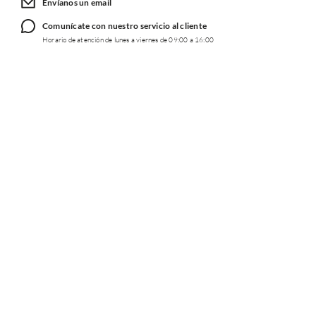
Envíanos un email
Comunícate con nuestro servicio al cliente
Horario de atención de lunes a viernes de 09:00 a 16:00
TRABAJA CON NOSOTROS
INFORMACIÓN
REDES SOCIALES