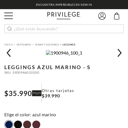
ENCUENTRA IMPERDIBLES EN NEW IN
¿Qué estás buscando?
VESTUARIO
JEANS Y LEGGINGS
LEGGINGS
LEGGINGS
AZUL MARINO - S
SKU
1900946010100
Otras tarjetas
$
35
.
990
$
39
.
990
:
azul marino