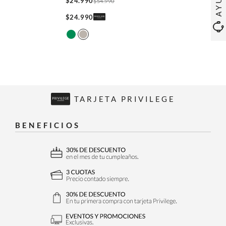
$
24
.
990
$
54
.
990
$
24
.
990
TARJETA PRIVILEGE
BENEFICIOS