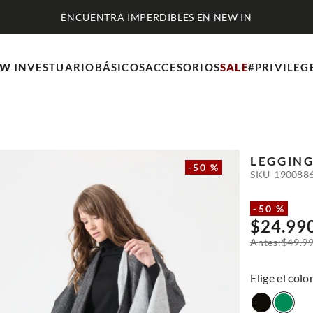
ENCUENTRA IMPERDIBLES EN NEW IN
W IN
VESTUARIO
BÁSICOS
ACCESORIOS
SALE
#PRIVILEG
LEGGING
-
50 %
SKU
190088
-
50 %
$
24
.
99
$
49
.
9