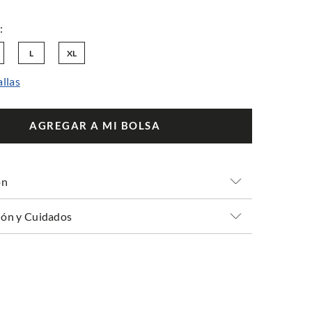
L
XL
allas
AGREGAR A MI BOLSA
ón
ón y Cuidados