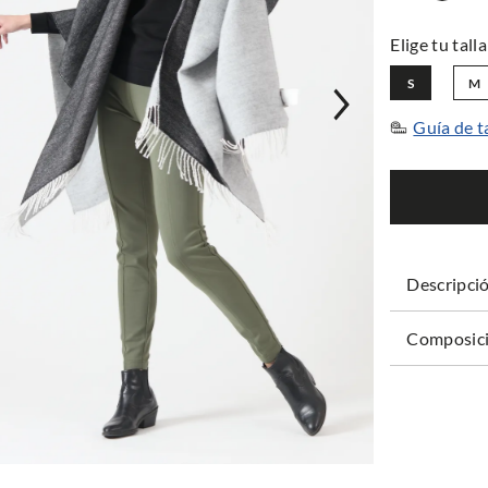
S
M
Guía de t
Descripci
Composici