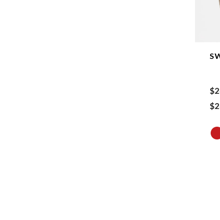
S
$
2
$
2