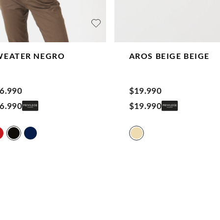
WEATER
NEGRO
AROS BEIGE
BEIGE
6
.
990
$
19
.
990
6
.
990
$
19
.
990