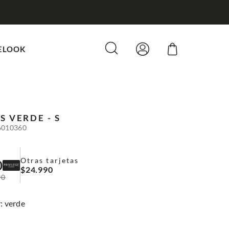
ELOOK
S
VERDE - S
6010360
Otras tarjetas
0
$
24
.
990
90
:
verde