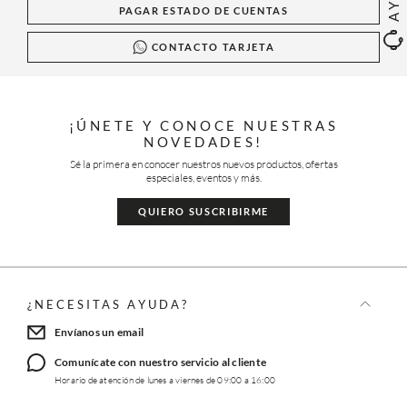
PAGAR ESTADO DE CUENTAS
CONTACTO TARJETA
¡ÚNETE Y CONOCE NUESTRAS
NOVEDADES!
Sé la primera en conocer nuestros nuevos productos, ofertas
especiales, eventos y más.
QUIERO SUSCRIBIRME
¿NECESITAS AYUDA?
Envíanos un email
Comunícate con nuestro servicio al cliente
Horario de atención de lunes a viernes de 09:00 a 16:00