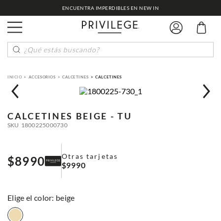
ENCUENTRA IMPERDIBLES EN NEW IN
¿Qué estás buscando?
ACCESORIOS
CALCETINES
CALCETINES
CALCETINES
BEIGE - TU
SKU
1800225000730
Otras tarjetas
$
8990
$
9990
:
beige