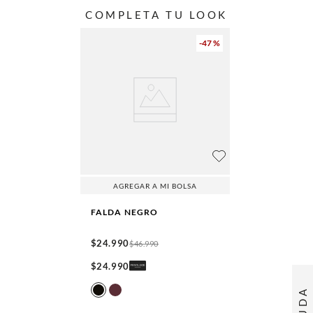
COMPLETA TU LOOK
-
47 %
AGREGAR A MI BOLSA
FALDA
NEGRO
$
24
.
990
$
46
.
990
$
24
.
990
AYUDA