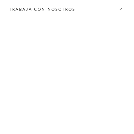
TRABAJA CON NOSOTROS
INFORMACIÓN
REDES SOCIALES
©Privilege 2026 - Todos los derechos reservados