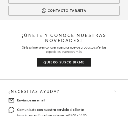
CONTACTO TARJETA
¡ÚNETE Y CONOCE NUESTRAS
NOVEDADES!
Sé la primera en conocer nuestros nuevos productos, ofertas
especiales, eventos y más.
QUIERO SUSCRIBIRME
¿NECESITAS AYUDA?
Envíanos un email
Comunícate con nuestro servicio al cliente
Horario de atención de lunes a viernes de 09:00 a 16:00