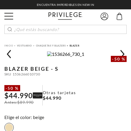
ENCUENTRA IMPERDIBLES EN NEW IN
¿Qué estás buscando?
VESTUARIO
CHAQUETAS Y BLAZERS
BLAZER
-
50 %
BLAZER
BEIGE - S
SKU
1536266010730
-
50 %
Otras tarjetas
$
44
.
990
$
44
.
990
$
89
.
990
:
beige