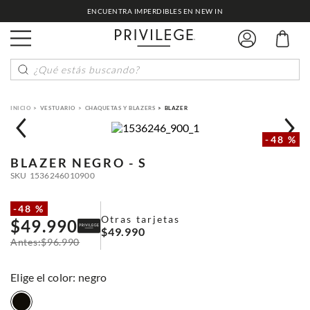
ENCUENTRA IMPERDIBLES EN NEW IN
¿Qué estás buscando?
VESTUARIO
CHAQUETAS Y BLAZERS
BLAZER
-
48 %
BLAZER
NEGRO - S
SKU
1536246010900
-
48 %
Otras tarjetas
$
49
.
990
$
49
.
990
$
96
.
990
:
negro