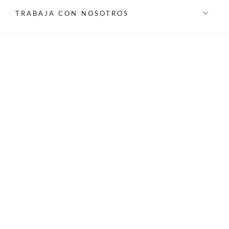
TRABAJA CON NOSOTROS
INFORMACIÓN
REDES SOCIALES
©Privilege 2026 - Todos los derechos reservados