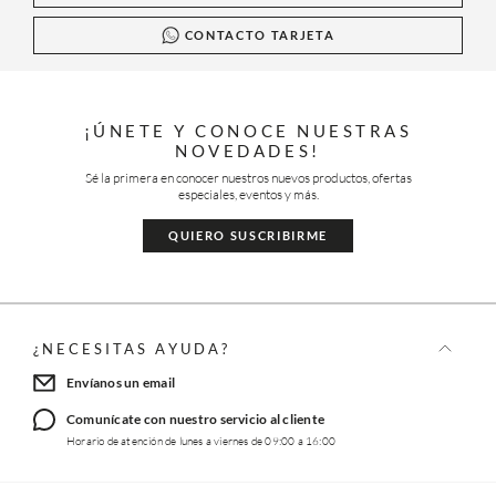
CONTACTO TARJETA
¡ÚNETE Y CONOCE NUESTRAS
NOVEDADES!
Sé la primera en conocer nuestros nuevos productos, ofertas
especiales, eventos y más.
QUIERO SUSCRIBIRME
¿NECESITAS AYUDA?
Envíanos un email
Comunícate con nuestro servicio al cliente
Horario de atención de lunes a viernes de 09:00 a 16:00