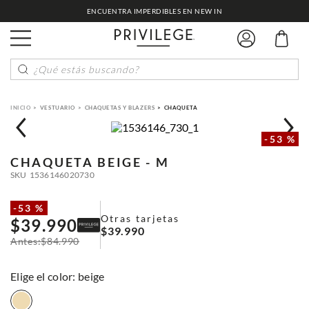
ENCUENTRA IMPERDIBLES EN NEW IN
¿Qué estás buscando?
VESTUARIO
CHAQUETAS Y BLAZERS
CHAQUETA
-
53 %
CHAQUETA
BEIGE - M
SKU
1536146020730
-
53 %
Otras tarjetas
$
39
.
990
$
39
.
990
$
84
.
990
:
beige