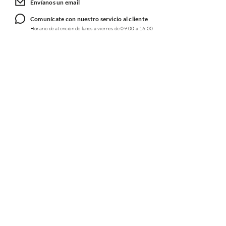
Comunícate con nuestro servicio al cliente
Horario de atención de lunes a viernes de 09:00 a 16:00
TRABAJA CON NOSOTROS
INFORMACIÓN
REDES SOCIALES