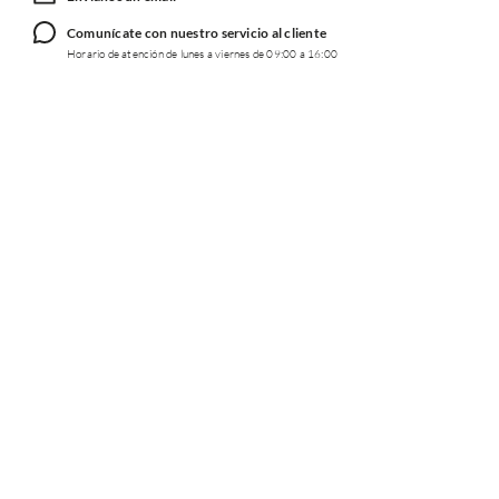
Comunícate con nuestro servicio al cliente
Horario de atención de lunes a viernes de 09:00 a 16:00
TRABAJA CON NOSOTROS
INFORMACIÓN
REDES SOCIALES