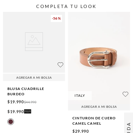
COMPLETA TU LOOK
-
56 %
AGREGAR A MI BOLSA
BLUSA CUADRILLE
BURDEO
ITALY
$
19
.
990
$
44
.
990
AGREGAR A MI BOLSA
$
19
.
990
CINTURON DE CUERO
CAMEL
CAMEL
AYUDA
$
29
.
990