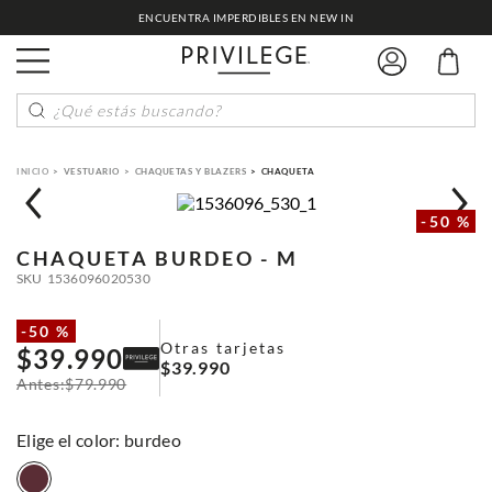
ENCUENTRA IMPERDIBLES EN NEW IN
¿Qué estás buscando?
VESTUARIO
CHAQUETAS Y BLAZERS
CHAQUETA
-
50 %
CHAQUETA
BURDEO - M
SKU
1536096020530
-
50 %
Otras tarjetas
$
39
.
990
$
39
.
990
$
79
.
990
:
burdeo