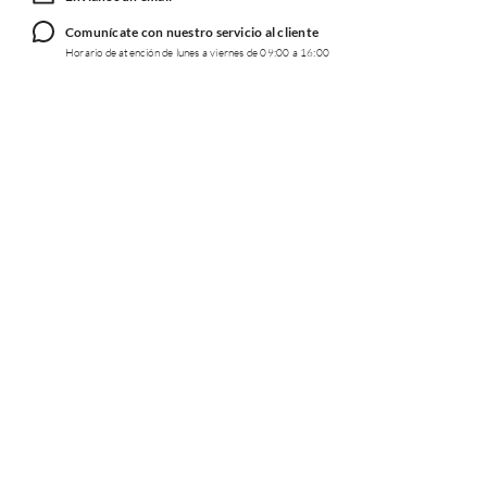
Comunícate con nuestro servicio al cliente
Horario de atención de lunes a viernes de 09:00 a 16:00
TRABAJA CON NOSOTROS
INFORMACIÓN
REDES SOCIALES