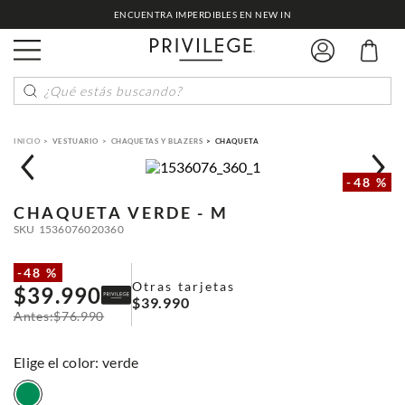
ENCUENTRA IMPERDIBLES EN NEW IN
¿Qué estás buscando?
VESTUARIO
CHAQUETAS Y BLAZERS
CHAQUETA
-
48 %
CHAQUETA
VERDE - M
SKU
1536076020360
-
48 %
Otras tarjetas
$
39
.
990
$
39
.
990
$
76
.
990
:
verde