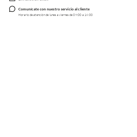
Comunícate con nuestro servicio al cliente
Horario de atención de lunes a viernes de 09:00 a 16:00
TRABAJA CON NOSOTROS
INFORMACIÓN
REDES SOCIALES