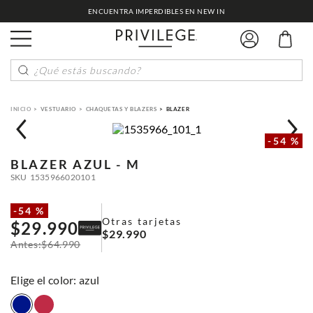
ENCUENTRA IMPERDIBLES EN NEW IN
¿Qué estás buscando?
VESTUARIO
CHAQUETAS Y BLAZERS
BLAZER
-
54 %
BLAZER
AZUL - M
SKU
1535966020101
-
54 %
Otras tarjetas
$
29
.
990
$
29
.
990
$
64
.
990
:
azul