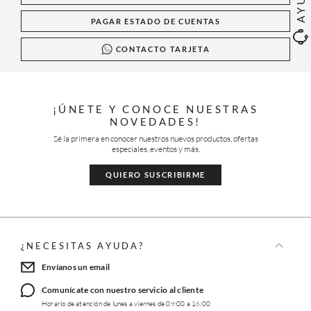
PAGAR ESTADO DE CUENTAS
CONTACTO TARJETA
¡ÚNETE Y CONOCE NUESTRAS
NOVEDADES!
Sé la primera en conocer nuestros nuevos productos, ofertas
especiales, eventos y más.
QUIERO SUSCRIBIRME
¿NECESITAS AYUDA?
Envíanos un email
Comunícate con nuestro servicio al cliente
Horario de atención de lunes a viernes de 09:00 a 16:00