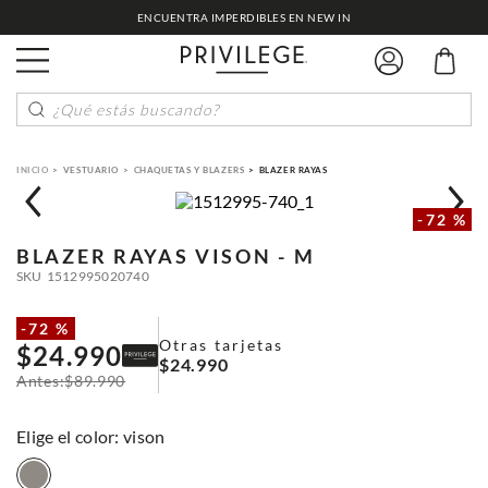
ENCUENTRA IMPERDIBLES EN NEW IN
¿Qué estás buscando?
VESTUARIO
CHAQUETAS Y BLAZERS
BLAZER RAYAS
-
72 %
BLAZER RAYAS
VISON - M
SKU
1512995020740
-
72 %
Otras tarjetas
$
24
.
990
$
24
.
990
$
89
.
990
:
vison