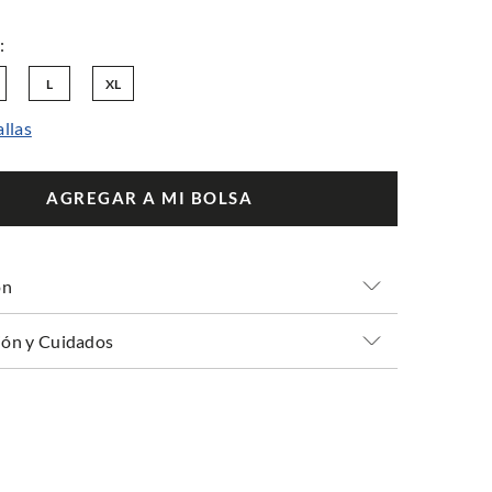
L
XL
allas
AGREGAR A MI BOLSA
ón
ón y Cuidados