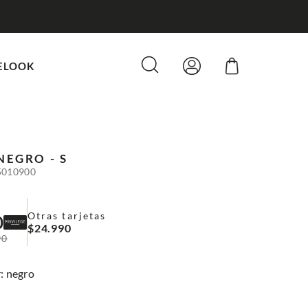
ELOOK
NEGRO - S
5010900
Otras tarjetas
0
$
24
.
990
90
:
negro