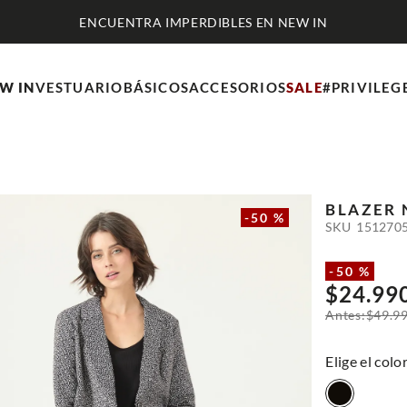
ENCUENTRA IMPERDIBLES EN NEW IN
W IN
VESTUARIO
BÁSICOS
ACCESORIOS
SALE
#PRIVILEG
BLAZER
-
50 %
SKU
151270
-
50 %
$
24
.
99
$
49
.
9