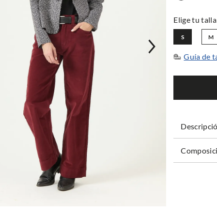
S
M
Guía de t
Descripci
Composici