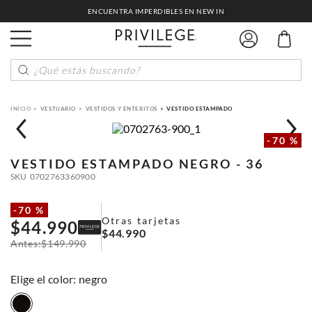
ENCUENTRA IMPERDIBLES EN NEW IN
¿Qué estás buscando?
VESTUARIO
VESTIDOS Y ENTERITOS
VESTIDO ESTAMPADO
-
70 %
VESTIDO ESTAMPADO
NEGRO - 36
SKU
0702763360900
-
70 %
Otras tarjetas
$
44
.
990
$
44
.
990
$
149
.
990
:
negro