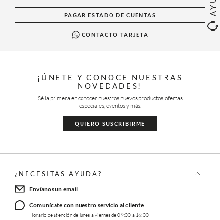
PAGAR ESTADO DE CUENTAS
CONTACTO TARJETA
¡ÚNETE Y CONOCE NUESTRAS
NOVEDADES!
Sé la primera en conocer nuestros nuevos productos, ofertas
especiales, eventos y más.
QUIERO SUSCRIBIRME
¿NECESITAS AYUDA?
Envíanos un email
Comunícate con nuestro servicio al cliente
Horario de atención de lunes a viernes de 09:00 a 16:00