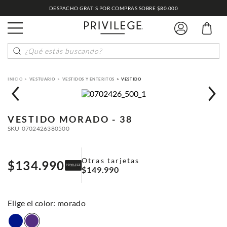
DESPACHO GRATIS POR COMPRAS SOBRE $80.000
¿Qué estás buscando?
VESTUARIO
VESTIDOS Y ENTERITOS
VESTIDO
VESTIDO
MORADO - 38
SKU
0702426380500
Otras tarjetas
$
134
.
990
$
149
.
990
:
morado