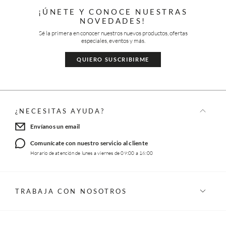
¡ÚNETE Y CONOCE NUESTRAS
NOVEDADES!
Sé la primera en conocer nuestros nuevos productos, ofertas
especiales, eventos y más.
QUIERO SUSCRIBIRME
¿NECESITAS AYUDA?
Envíanos un email
Comunícate con nuestro servicio al cliente
Horario de atención de lunes a viernes de 09:00 a 16:00
TRABAJA CON NOSOTROS