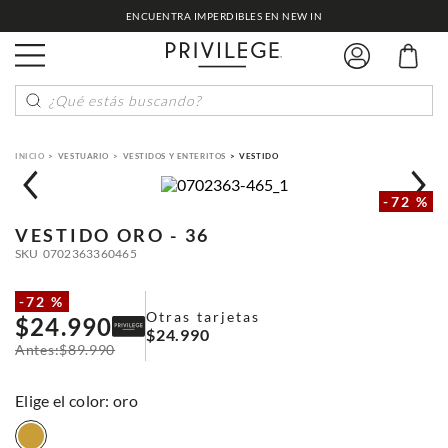
ENCUENTRA IMPERDIBLES EN NEW IN
¿Qué estás buscando?
VESTUARIO
VESTIDOS Y ENTERITOS
VESTIDO
-
72 %
VESTIDO
ORO - 36
SKU
0702363360465
-
72 %
Otras tarjetas
$
24
.
990
$
24
.
990
$
89
.
990
:
oro