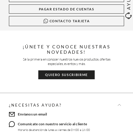
PAGAR ESTADO DE CUENTAS
CONTACTO TARJETA
¡ÚNETE Y CONOCE NUESTRAS
NOVEDADES!
Sé la primera en conocer nuestros nuevos productos, ofertas
especiales, eventos y más.
QUIERO SUSCRIBIRME
¿NECESITAS AYUDA?
Envíanos un email
Comunícate con nuestro servicio al cliente
Horario de atención de lunes a viernes de 09:00 a 16:00