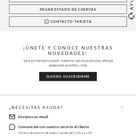
PAGAR ESTADO DE CUENTAS
CONTACTO TARJETA
¡ÚNETE Y CONOCE NUESTRAS
NOVEDADES!
Sé la primera en conocer nuestros nuevos productos, ofertas
especiales, eventos y más.
QUIERO SUSCRIBIRME
¿NECESITAS AYUDA?
Envíanos un email
Comunícate con nuestro servicio al cliente
Horario de atención de lunes a viernes de 09:00 a 16:00