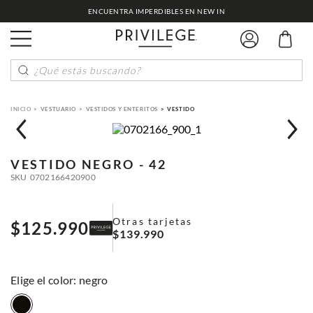
ENCUENTRA IMPERDIBLES EN NEW IN
¿Qué estás buscando?
VESTUARIO
VESTIDOS Y ENTERITOS
VESTIDO
VESTIDO
NEGRO - 42
SKU
0702166420900
Otras tarjetas
$
125
.
990
$
139
.
990
:
negro