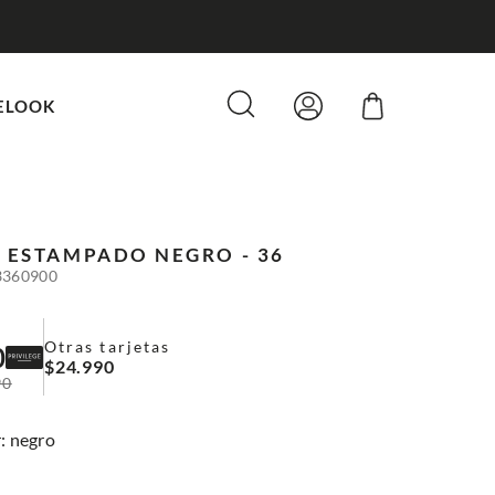
ELOOK
O ESTAMPADO
NEGRO - 36
3360900
Otras tarjetas
0
$
24
.
990
90
:
negro