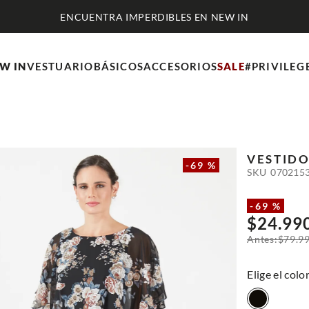
W IN
VESTUARIO
BÁSICOS
ACCESORIOS
SALE
#PRIVILEG
VESTID
-
69 %
SKU
070215
-
69 %
$
24
.
99
$
79
.
9