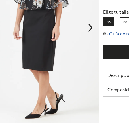
36
38
Guía de t
Descripci
Composici