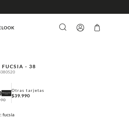
ELOOK
O
FUCSIA - 38
3380520
Otras tarjetas
0
$
39
.
990
990
:
fucsia