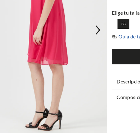
38
Guía de t
Descripci
Composici