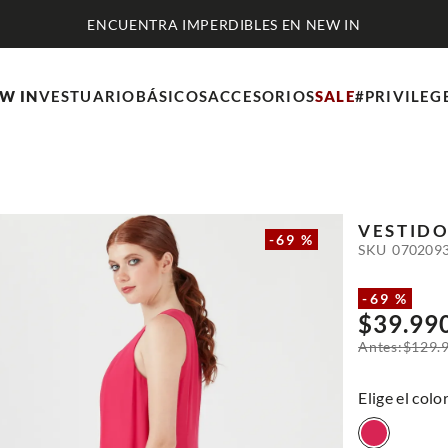
W IN
VESTUARIO
BÁSICOS
ACCESORIOS
SALE
#PRIVILEG
VESTID
-
69 %
SKU
070209
-
69 %
$
39
.
99
$
129
.