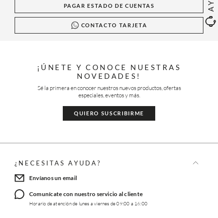
PAGAR ESTADO DE CUENTAS
CONTACTO TARJETA
¡ÚNETE Y CONOCE NUESTRAS
NOVEDADES!
Sé la primera en conocer nuestros nuevos productos, ofertas
especiales, eventos y más.
QUIERO SUSCRIBIRME
¿NECESITAS AYUDA?
Envíanos un email
Comunícate con nuestro servicio al cliente
Horario de atención de lunes a viernes de 09:00 a 16:00