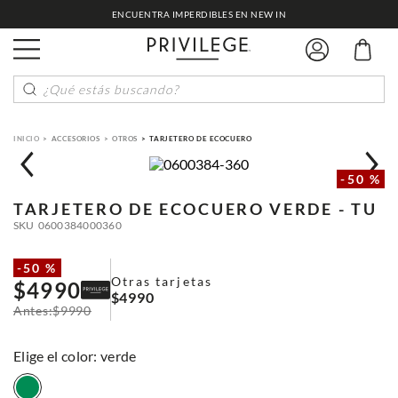
ENCUENTRA IMPERDIBLES EN NEW IN
¿Qué estás buscando?
ACCESORIOS
OTROS
TARJETERO DE ECOCUERO
-
50 %
TARJETERO DE ECOCUERO
VERDE - TU
SKU
0600384000360
-
50 %
Otras tarjetas
$
4990
$
4990
$
9990
:
verde