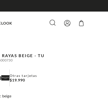
ELOOK
 RAYAS
BEIGE - TU
5000730
Otras tarjetas
0
$
19
.
990
:
beige