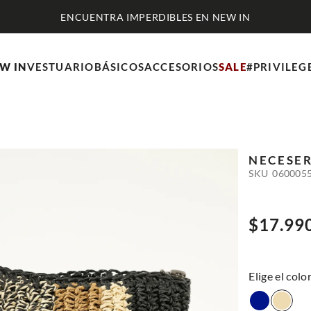
ENCUENTRA IMPERDIBLES EN NEW IN
W IN
VESTUARIO
BÁSICOS
ACCESORIOS
SALE
#PRIVILEG
NECESER
SKU
060005
$
17
.
99