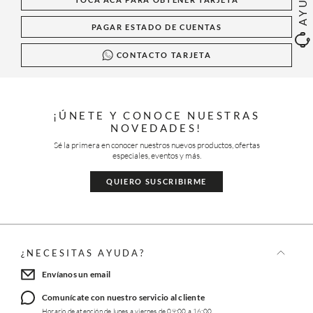
AYUDA
PAGAR ESTADO DE CUENTAS
CONTACTO TARJETA
¡ÚNETE Y CONOCE NUESTRAS
NOVEDADES!
Sé la primera en conocer nuestros nuevos productos, ofertas
especiales, eventos y más.
QUIERO SUSCRIBIRME
¿NECESITAS AYUDA?
Envíanos un email
Comunícate con nuestro servicio al cliente
Horario de atención de lunes a viernes de 09:00 a 16:00