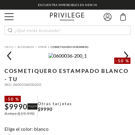
ENCUENTRA IMPERDIBLES EN NEW IN
¿Qué estás buscando?
ACCESORIOS
OTROS
COSMETIQUERO ESTAMPADO
-
50 %
COSMETIQUERO ESTAMPADO
BLANCO
- TU
SKU
0600036000200
-
50 %
Otras tarjetas
$
9990
$
9990
$
19
.
990
:
blanco