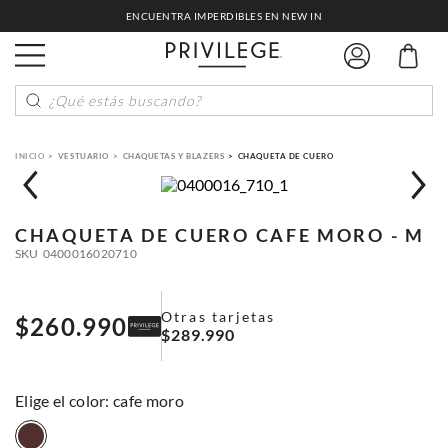
ENCUENTRA IMPERDIBLES EN NEW IN
¿Qué estás buscando?
VESTUARIO
CHAQUETAS Y BLAZERS
CHAQUETA DE CUERO
CHAQUETA DE CUERO
CAFE MORO - M
SKU
0400016020710
Otras tarjetas
$
260
.
990
$
289
.
990
:
cafe moro