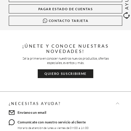
PAGAR ESTADO DE CUENTAS
CONTACTO TARJETA
¡ÚNETE Y CONOCE NUESTRAS
NOVEDADES!
Sé la primera en conocer nuestros nuevos productos, ofertas
especiales, eventos y más.
QUIERO SUSCRIBIRME
¿NECESITAS AYUDA?
Envíanos un email
Comunícate con nuestro servicio al cliente
Horario de atención de lunes a viernes de 09:00 a 16:00