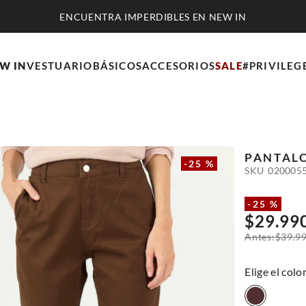
ENCUENTRA IMPERDIBLES EN NEW IN
W IN
VESTUARIO
BÁSICOS
ACCESORIOS
SALE
#PRIVILEG
PANTALO
-
25 %
SKU
020005
-
25 %
$
29
.
99
$
39
.
9