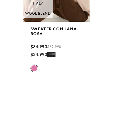
ITALY
WOOL BLEND
SWEATER CON LANA
ROSA
$
34
.
990
$
69
.
990
$
34
.
990