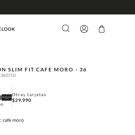
ELOOK
N SLIM FIT
CAFE MORO - 36
5360710
Otras tarjetas
0
$
29
.
990
90
:
cafe moro