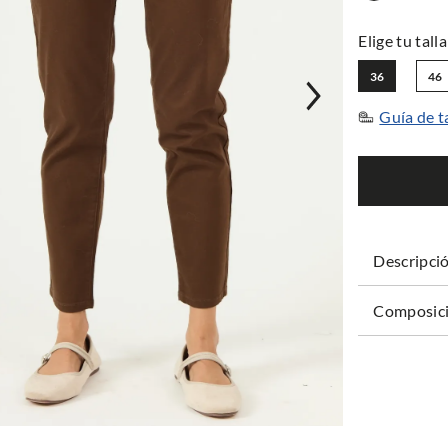
36
46
Guía de t
Descripci
Composici